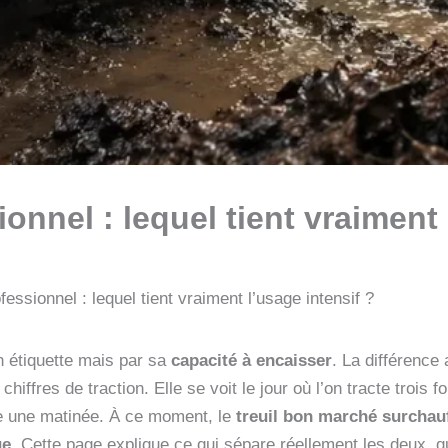
ionnel : lequel tient vraiment
ofessionnel : lequel tient vraiment l’usage intensif ?
on étiquette mais par sa
capacité à encaisser
. La différence
iffres de traction. Elle se voit le jour où l’on tracte trois 
te une matinée. À ce moment, le
treuil bon marché surchau
ue
. Cette page explique ce qui sépare réellement les deux, q