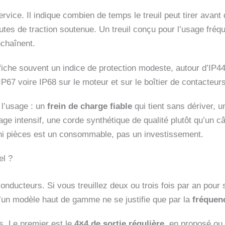
ervice. Il indique combien de temps le treuil peut tirer avan
es de traction soutenue. Un treuil conçu pour l’usage fréqu
nchaînent.
r affiche souvent un indice de protection modeste, autour d’IP
67 voire IP68 sur le moteur et sur le boîtier de contacteurs,
 l’usage : un
frein de charge fiable
qui tient sans dériver, u
 intensif, une corde synthétique de qualité plutôt qu’un câb
 ni pièces est un consommable, pas un investissement.
el ?
nducteurs. Si vous treuillez deux ou trois fois par an pour so
 d’un modèle haut de gamme ne se justifie que par la
fréquenc
as. Le premier est le
4×4 de sortie régulière,
en proposé ou e