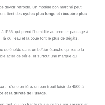
t de devoir refroidir. Un modèle bon marché peut
ent tient des
cycles plus longs et récupère plus
44 à IP55, qui prend l’humidité au premier passage à
 là où l’eau et la boue font le plus de dégâts.
ne solénoïde dans un boîtier étanche qui reste la
le acier de série, et surtout une marque qui
rtir d’une ornière, un bon treuil loisir de 4500 à
e et la dureté de l’usage
.
n raid, où l’on tracte plusieurs fois par session et