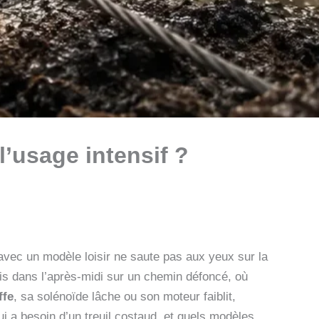
 l’usage intensif ?
 avec un modèle loisir ne saute pas aux yeux sur la
fois dans l’après-midi sur un chemin défoncé, où
ffe
, sa solénoïde lâche ou son moteur faiblit,
ui a besoin d’un treuil costaud, et quels modèles