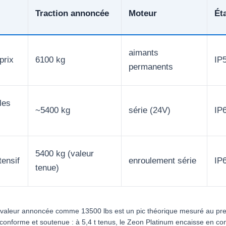
Traction annoncée
Moteur
Ét
aimants
prix
6100 kg
IP
permanents
les
~5400 kg
série (24V)
IP
5400 kg (valeur
tensif
enroulement série
IP
tenue)
la valeur annoncée comme 13500 lbs est un pic théorique mesuré au pre
onforme et soutenue : à 5,4 t tenus, le Zeon Platinum encaisse en co