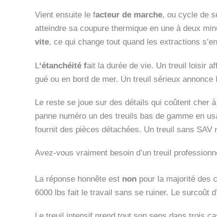
Vient ensuite le f
acteur de marche
, ou cycle de s
atteindre sa coupure thermique en une à deux minut
vite
, ce qui change tout quand les extractions s’e
L
‘étanchéité f
ait la durée de vie. Un treuil loisi
gué ou en bord de mer. Un treuil sérieux annonce IP
Le reste se joue sur des détails qui coûtent cher à
panne numéro un des treuils bas de gamme en usage
fournit des pièces détachées. Un treuil sans SAV
Avez-vous vraiment besoin d’un treuil professionn
La réponse honnête est
non
pour la majorité des co
6000 lbs fait le travail sans se ruiner. Le surcoût
Le treuil intensif prend tout son sens dans trois c