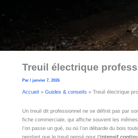
Treuil électrique profess
Par
/
janvier 7, 2026
Accueil
Guides & conseils
Treuil électrique pr
Un treuil dit professionnel ne se définit pas par s
fiche commerciale, qui affiche souvent les mêmes ch
l’on passe un gué, ou où l’on débarde du bois tou
pendant que le treuil pensé pour l
‘intensif contin