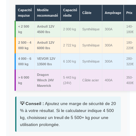
Capacité
Modèle
Capacité
Câble
Ampérage
Prix
requise
recommandé
réelle
< 2 500
Anbull 12V
140-
2 000 kg
Synthétique
300A
kg
4500 lbs
180€
2 500 - 4
Anbull 12V
180-
2 722 kg
Synthétique
300A
000 kg
6000 lbs
220€
4 000 - 6
VEVOR 12V
280-
6 100 kg
Synthétique
300A
000 kg
13500 lbs
320€
Dragon
> 6 000
5 443 kg
350-
Winch 24V
Câble acier
400A
kg
(24V)
400€
Maverick
💡 Conseil :
Ajoutez une marge de sécurité de 20
% à votre résultat. Si le calculateur indique 4 500
kg, choisissez un treuil de 5 500+ kg pour une
utilisation prolongée.