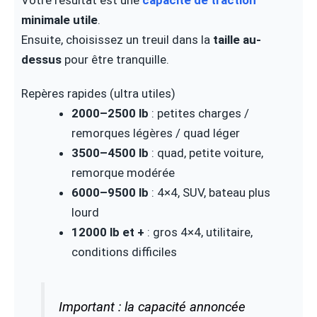
Votre résultat est une
capacité de traction
minimale utile
.
Ensuite, choisissez un treuil dans la
taille au-
dessus
pour être tranquille.
Repères rapides (ultra utiles)
2000–2500 lb
: petites charges /
remorques légères / quad léger
3500–4500 lb
: quad, petite voiture,
remorque modérée
6000–9500 lb
: 4×4, SUV, bateau plus
lourd
12000 lb et +
: gros 4×4, utilitaire,
conditions difficiles
Important : la capacité annoncée