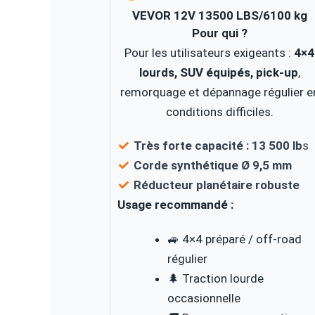
VEVOR 12V 13500 LBS/6100 kg
Pour qui ?
Pour les utilisateurs exigeants :
4×4
lourds, SUV équipés, pick-up
,
remorquage et dépannage régulier e
conditions difficiles.
Très forte capacité : 13 500 lb
s
Corde synthétique Ø 9,5 mm
Réducteur planétaire robuste
Usage recommandé :
🚙 4×4 préparé / off-road
régulier
🌲 Traction lourde
occasionnelle