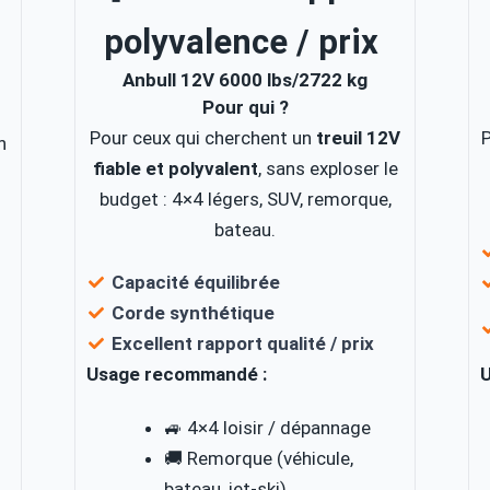
polyvalence / prix
Anbull 12V 6000 lbs/2722 kg
Pour qui ?
Pour ceux qui cherchent un
treuil 12V
n
fiable et polyvalent
, sans exploser le
budget : 4×4 légers, SUV, remorque,
bateau.
Capacité équilibrée
Corde synthétique
Excellent
rapport qualité / prix
Usage recommandé :
🚙 4×4 loisir / dépannage
🚚 Remorque (véhicule,
bateau, jet-ski)