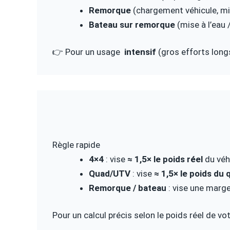
Remorque
(chargement véhicule, mis
Bateau sur remorque
(mise à l’eau 
👉 Pour un usage
intensif
(gros efforts longs
Règle rapide
4×4
: vise
≈ 1,5× le poids réel
du véh
Quad/UTV
: vise
≈ 1,5× le poids du
Remorque / bateau
: vise une marg
Pour un calcul précis selon le poids réel de vot