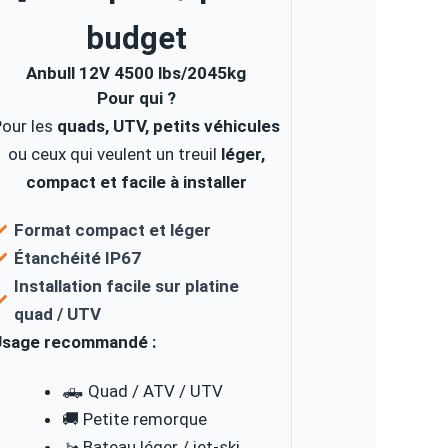
budget
Anbull 12V 4500 lbs/2045kg
Pour qui ?
Pour les
quads, UTV, petits véhicules
ou ceux qui veulent un treuil
léger,
compact et facile à installer
Format compact et léger
Étanchéité IP67
Installation facile sur platine
quad / UTV
Usage recommandé :
🛻 Quad / ATV / UTV
🚚 Petite remorque
🚤 Bateau léger / jet-ski