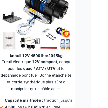
Anbull 12V 4500 lbs/2045kg
Treuil électrique
12V compact
, conçu
pour les
quad / ATV / UTV
et le
dépannage ponctuel. Bonne étanchéité
et corde synthétique plus sûre à
manipuler qu’un câble acier.
Capacité maîtrisée :
traction jusqu’à
4 500 lbs
(≈
2 045 kg
) en ligne