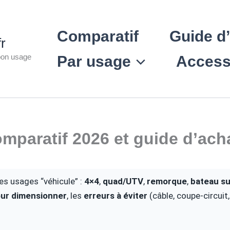
Comparatif
Guide d
fr
 bon usage
Par usage
Access
comparatif 2026 et guide d’ach
es usages “véhicule” :
4×4
,
quad/UTV
,
remorque
,
bateau s
our dimensionner
, les
erreurs à éviter
(câble, coupe-circuit,