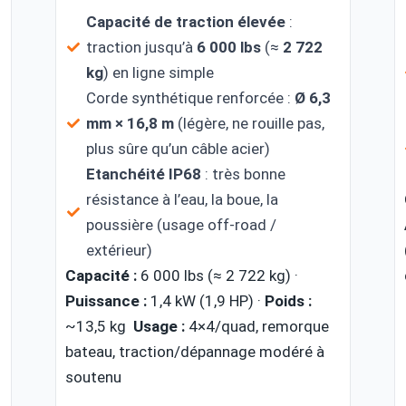
Capacité de traction élevée
:
traction jusqu’à
6 000 lbs
(≈
2 722
kg
) en ligne simple
Corde synthétique renforcée :
Ø 6,3
mm × 16,8 m
(légère, ne rouille pas,
plus sûre qu’un câble acier)
Etanchéité IP68
: très bonne
résistance à l’eau, la boue, la
poussière (usage off-road /
extérieur)
Capacité :
6 000 lbs (≈ 2 722 kg) ·
Puissance :
1,4 kW (1,9 HP) ·
Poids :
~13,5 kg
Usage :
4×4/quad, remorque
bateau, traction/dépannage modéré à
soutenu