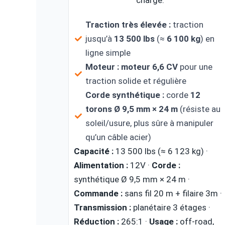
charge.
Traction très élevée :
traction
jusqu’à
13 500 lbs
(≈
6 100 kg
) en
ligne simple
Moteur :
moteur 6,6 CV
pour une
traction solide et régulière
Corde synthétique :
corde
12
torons Ø 9,5 mm × 24 m
(résiste au
soleil/usure, plus sûre à manipuler
qu’un câble acier)
Capacité :
13 500 lbs (≈ 6 123 kg) ·
Alimentation :
12V ·
Corde :
synthétique Ø 9,5 mm × 24 m ·
Commande :
sans fil 20 m + filaire 3m ·
Transmission :
planétaire 3 étages ·
Réduction :
265:1 ·
Usage :
off-road,