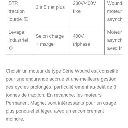
BTP,
230V/400V
Wound o
3 à 5 t et plus
traction
fixe
moteur
lourde 🏗️
asynchro
Levage
Moteur
Selon charge
400V
industriel
asynchro
+ marge
triphasé
⚙️
avec frei
Choisir un moteur de type Série Wound est conseillé
pour une endurance accrue et une meilleure gestion
des cycles prolongés, particulièrement au-delà de 3
tonnes de traction. En revanche, les moteurs
Permanent Magnet sont intéressants pour un usage
plus ponctuel et léger, avec un encombrement
moindre.