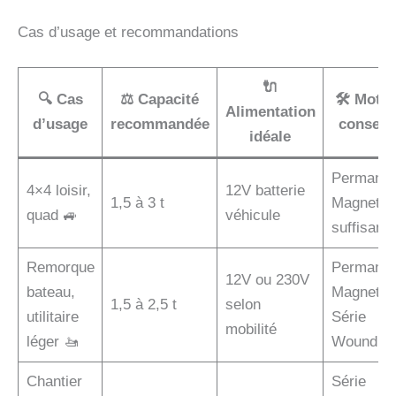
Cas d’usage et recommandations
🔌
🔍 Cas
⚖️ Capacité
🛠 Mote
Alimentation
d’usage
recommandée
conseill
idéale
Permanen
4×4 loisir,
12V batterie
1,5 à 3 t
Magnet
quad 🚙
véhicule
suffisant
Remorque
Permanen
12V ou 230V
bateau,
Magnet o
1,5 à 2,5 t
selon
utilitaire
Série
mobilité
léger 🚤
Wound
Chantier
Série